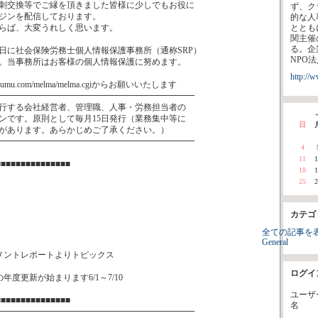
刺交換等でご縁を頂きました皆様に少しでもお役に
ず、ク
ジンを配信しております。
的な人
らば、大変うれしく思います。
ととも
関主催
る。企
1日に社会保険労務士個人情報保護事務所（通称SRP）
NPO
。当事務所はお客様の個人情報保護に努めます。
http://
roumu.com/melma/melma.cgiからお願いいたします
━━━━━━━━━━━━━━━━━━━━━━━
行する会社経営者、管理職、人事・労務担当者の
«
ンです。原則として毎月15日発行（業務集中等に
日
があります。あらかじめご了承ください。）
━━━━━━━━━━━━━━━━━━━━━━━
4
11
1
■■■■■■■■■■■■■■■
18
1
25
2
カテゴ
全ての記事を
General
メントレポートよりトピックス
ログイ
度更新が始まります6/1～7/10
ユーザ
■■■■■■■■■■■■■■■
名
━━━━━━━━━━━━━━━━━━━━━━━