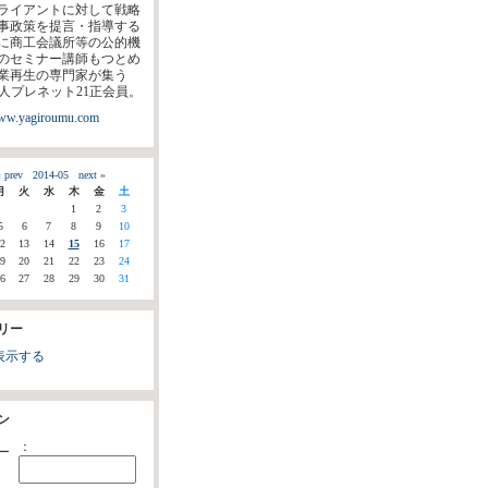
ライアントに対して戦略
事政策を提言・指導する
に商工会議所等の公的機
のセミナー講師もつとめ
業再生の専門家が集う
法人プレネット21正会員。
www.yagiroumu.com
 prev
2014-05
next »
月
火
水
木
金
土
1
2
3
5
6
7
8
9
10
2
13
14
15
16
17
9
20
21
22
23
24
6
27
28
29
30
31
リー
表示する
ン
：
ー