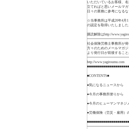
いただいているお客様、名
立てればと思いメールマガ
日々の業務に参考になるな
☆当事務所は平成20年4月
の認定を取得いたしました
購読解除はhttp://www.yagi
━━━━━━━━━━━━
社会保険労務士事務所が発
方々のためのメールマガジ
より発行日が前後すること
━━━━━━━━━━━━
http://www.yagiroumu.com
■■■■■■■■■■■■■■■■■■■■
■CONTENTS■
●気になるニュースから
●今月の事務所便りから
●今月のヒューマンマネジ
●労働保険（労災・雇用）の年
■■■■■■■■■■■■■■■■■■■■
━━━━━━━━━━━━