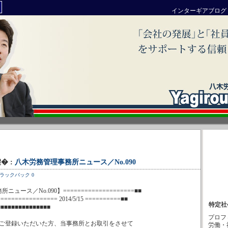
インターギアブログ
腱� :
八木労務管理事務所ニュース／No.090
ラックバック 0
ュース／No.090】====================■■
=============== 2014/5/15 ==========■■
特定社
■■■■■■■■■■■■■■■
プロフ
ご登録いただいた方、当事務所とお取引をさせて
労働・