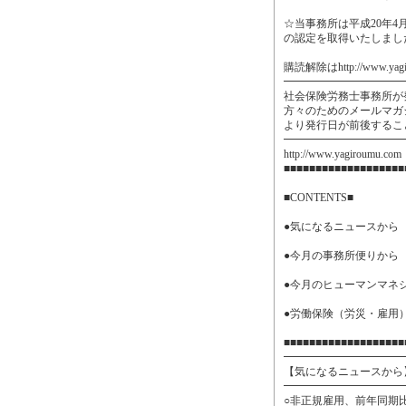
☆当事務所は平成20年4
の認定を取得いたしまし
購読解除はhttp://www.ya
━━━━━━━━━━━
社会保険労務士事務所が
方々のためのメールマガ
より発行日が前後するこ
━━━━━━━━━━━
http://www.yagiroumu.com
■■■■■■■■■■■■■■■■■■■
■CONTENTS■
●気になるニュースから
●今月の事務所便りから
●今月のヒューマンマネ
●労働保険（労災・雇用）の
■■■■■■■■■■■■■■■■■■■
━━━━━━━━━━━
【気になるニュースから
━━━━━━━━━━━
○非正規雇用、前年同期比