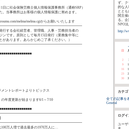
ず、ク
的な人
月1日に社会保険労務士個人情報保護事務所（通称SRP）
ととも
た。当事務所はお客様の個人情報保護に努めます。
関主催
る。企
giroumu.com/melma/melma.cgiからお願いいたします
NPO
━━━━━━━━━━━━━━━━━━━━━━━━
発行する会社経営者、管理職、人事・労務担当者の
http://
ジンです。原則として毎月15日発行（業務集中等に
とがあります。あらかじめご了承ください。）
━━━━━━━━━━━━━━━━━━━━━━━━
«
日
■■■■■■■■■■■■■■■■
2
9
1
16
1
23
2
30
3
ジメントレポートよりトピックス
カテゴ
全ての記事を
年度更新が始まります6/1～7/10
General
■■■■■■■■■■■■■■■■
━━━━━━━━━━━━━━━━━━━━━━━━
ログイ
】
━━━━━━━━━━━━━━━━━━━━━━━━
ユーザ
100万人増で過去最多の1970万人に…
名