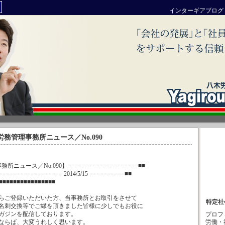
インターギアブログ
 : 八木労務管理事務所ニュース／No.090
所ニュース／No.090】====================■■
================= 2014/5/15 ==========■■
■■■■■■■■■■■■■■■■
らご登録いただいた方、当事務所とお取引をさせて
特定社
名刺交換等でご縁を頂きました皆様に少しでもお役に
ガジンを配信しております。
プロフ
ならば、大変うれしく思います。
労働・