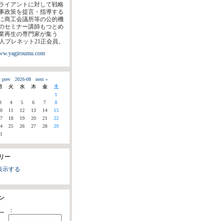
ライアントに対して戦略
事政策を提言・指導する
に商工会議所等の公的機
のセミナー講師もつとめ
業再生の専門家が集う
法人プレネット21正会員。
www.yagiroumu.com
 prev
2026-08
next »
月
火
水
木
金
土
1
3
4
5
6
7
8
0
11
12
13
14
15
7
18
19
20
21
22
4
25
26
27
28
29
1
リー
表示する
ン
：
ー