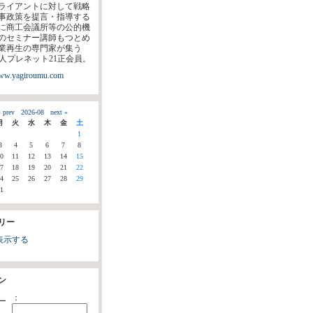
ライアントに対して戦略
事政策を提言・指導する
に商工会議所等の公的機
のセミナー講師もつとめ
業再生の専門家が集う
法人プレネット21正会員。
www.yagiroumu.com
 prev
2026-08
next »
月
火
水
木
金
土
1
3
4
5
6
7
8
0
11
12
13
14
15
7
18
19
20
21
22
4
25
26
27
28
29
1
リー
表示する
ン
：
ー