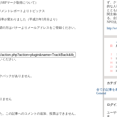
ず、ク
SRPマーク取得について）
的な人
ととも
ジメントレポートよりトピックス
関主催
る。企
料率が変わりました（平成21年3月分より）
NPO
望の方はバナーよりメールアドレスをご登録ください。
http://
«
日
2
9
1
いください。
16
1
23
2
30
3
クバックがありません。
カテゴ
全ての記事を
General
りません
ログイ
ユーザ
た。この記事へのコメントの追加、投票はできません。
名