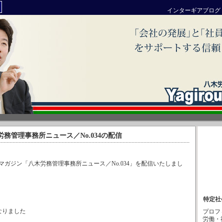
インターギアブログ
 : 八木労務管理事務所ニュース／No.034の配信
ガジン「八木労務管理事務所ニュース／No.034」を配信いたしまし
特定社
なりました
プロフ
労働・