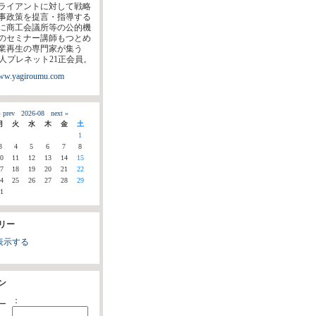
ライアントに対して戦略
事政策を提言・指導する
に商工会議所等の公的機
のセミナー講師もつとめ
業再生の専門家が集う
法人プレネット21正会員。
www.yagiroumu.com
 prev
2026-08
next »
月
火
水
木
金
土
1
3
4
5
6
7
8
0
11
12
13
14
15
7
18
19
20
21
22
4
25
26
27
28
29
1
リー
表示する
ン
：
ー