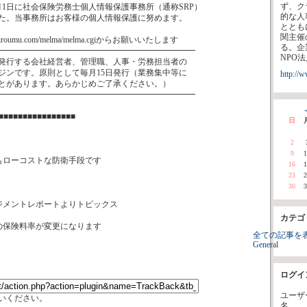
ず、ク
月1日に社会保険労務士個人情報保護事務所（通称SRP）
的な人
た。当事務所はお客様の個人情報保護に努めます。
ととも
関主催
giroumu.com/melma/melma.cgiからお願いいたします
る。企
━━━━━━━━━━━━━━━━━━━━━━━━
NPO
発行する会社経営者、管理職、人事・労務担当者の
ジンです。原則として毎月15日発行（業務集中等に
http://
とがあります。あらかじめご了承ください。）
━━━━━━━━━━━━━━━━━━━━━━━━
«
■■■■■■■■■■■■■■■■
日
2
9
1
もローコストな防衛手段です
16
1
23
2
30
3
ジメントレポートよりトピックス
カテゴ
の保険料率が変更になります
全ての記事を
General
ログイ
ユーザ
いください。
名