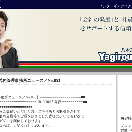
インターギアブログ
 : 八木労務管理事務所ニュース／No.053
所ニュース／No.053】====================■■
================= 2010/10/15 発行 ==========■■
■■■■■■■■■■■■■■■■
らご登録いただいた方、当事務所とお取引をさせて
名刺交換等でご縁を頂きました皆様に少しでもお役に
特定社
ガジンを配信しております。
ならば、大変うれしく思います。
プロフ
労働・