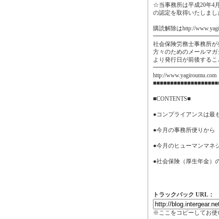
☆当事務所は平成20年4
の認定を取得いたしまし
購読解除はhttp://www.ya
━━━━━━━━━━━
社会保険労務士事務所が
方々のためのメールマガ
より発行日が前後するこ
━━━━━━━━━━━
http://www.yagiroumu.com
■■■■■■■■■■■■■■■■■■■
■CONTENTS■
●コンプライアンスは最
●今月の事務所便りから
●今月のヒューマンマネ
●社会保険（厚生年金）
トラックバック URL：
※ここをコピーしてお使