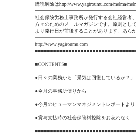
購読解除はhttp://www.yagiroumu.com/melm
━━━━━━━━━━━━━━━━━━━━
社会保険労務士事務所が発行する会社経営者
方々のためのメールマガジンです。原則として
より発行日が前後することがあります。あら
━━━━━━━━━━━━━━━━━━━━
http://www.yagiroumu.com
■■■■■■■■■■■■■■■■■■■■■■■■■■■■■■■■■
■CONTENTS■
●日々の業務から「景気は回復しているか？」
●今月の事務所便りから
●今月のヒューマンマネジメントレポートより
●賞与支払時の社会保険料控除をお忘れなく
■■■■■■■■■■■■■■■■■■■■■■■■■■■■■■■■■