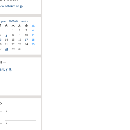
ww.adforce.co.jp
 prev
2009-04
next »
月
火
水
木
金
土
1
2
3
4
6
7
8
9
10
11
3
14
15
16
17
18
0
21
22
23
24
25
7
28
29
30
リー
表示する
ン
：
ー
：
ー