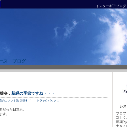
インターギアブログ
ース ブログ
9腱� :
新緑の季節ですね・・・
在のコメント数 25254
トラックバック 1
シス
開だった日立も、
プロフ
ます。
新しく
画期的
大きく