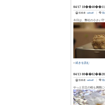
04/17 18��40��1
投稿者:
safstaff
現
今日は、弊社の小さい守
»
続きを読む
04/13 08��02��2
投稿者:
safstaff
現
やっと日立の桜も満開に