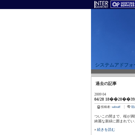
システムアドフォ
過去の記事
2009 04
04/28 18��28��3
投稿者:
safstaff
現
ついこの間まで、桜が満
綺麗な新緑に囲まれてい
»
続きを読む