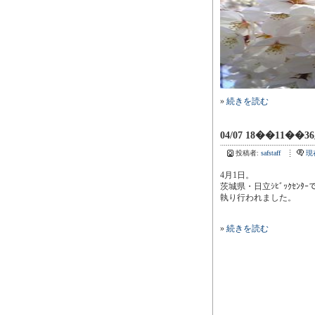
»
続きを読む
04/07 18��11��3
投稿者:
safstaff
現
4月1日。
茨城県・日立ｼﾋﾞｯｸｾﾝ
執り行われました。
»
続きを読む