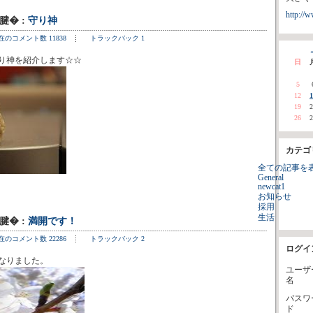
http://w
1腱� :
守り神
在のコメント数 11838
トラックバック 1
«
り神を紹介します☆☆
日
5
12
1
19
2
26
2
カテゴ
全ての記事を
General
newcat1
お知らせ
採用
生活
8腱� :
満開です！
在のコメント数 22286
トラックバック 2
ログイ
なりました。
ユーザ
名
パスワ
ド