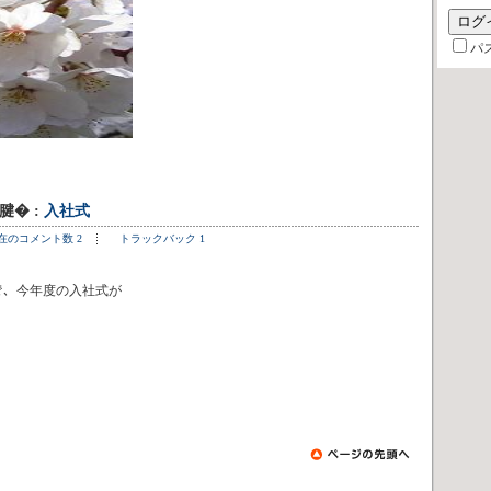
パ
6腱� :
入社式
在のコメント数 2
トラックバック 1
ﾀｰで、今年度の入社式が