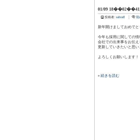
01/09 18��02��4
投稿者:
safstaff
現
新年開けましておめでと
今年も採用に関しての情
会社での出来事をお伝え
更新していきたいと思い
よろしくお願いします！
»
続きを読む