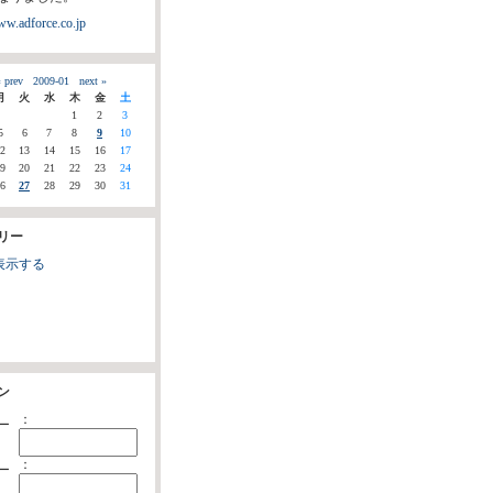
ww.adforce.co.jp
 prev
2009-01
next »
月
火
水
木
金
土
1
2
3
5
6
7
8
9
10
2
13
14
15
16
17
9
20
21
22
23
24
6
27
28
29
30
31
リー
表示する
ン
：
ー
：
ー