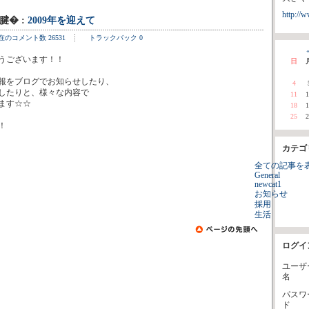
http://w
1腱� :
2009年を迎えて
在のコメント数 26531
トラックバック 0
«
うございます！！
日
報をブログでお知らせしたり、
4
したりと、様々な内容で
11
1
ます☆☆
18
1
25
2
！
カテゴ
全ての記事を
General
newcat1
お知らせ
採用
生活
ログイ
ユーザ
名
パスワ
ド