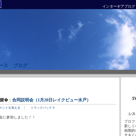
インターギアブログ
ース ブログ
2腱� :
合同説明会（1月20日レイクビュー水戸）
メントを加える
トラックバック 0
シス
明会に参加しました！！
プロフ
新しく
画期的
大きく