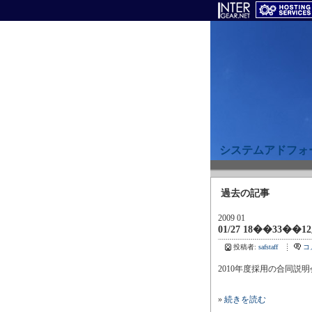
システムアドフォ
過去の記事
2009 01
01/27 18��33��1
投稿者:
safstaff
コ
2010年度採用の合同説
»
続きを読む