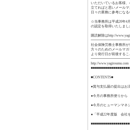
いただいているお客様、
立てればと思いメールマ
日々の業務に参考になる
☆当事務所は平成20年4
の認定を取得いたしまし
購読解除はhttp://www.ya
━━━━━━━━━━━
社会保険労務士事務所が
方々のためのメールマガ
より発行日が前後するこ
━━━━━━━━━━━
http://www.yagiroumu.com
■■■■■■■■■■■■■■■■■■■
■CONTENTS■
●賞与支払届の提出はお
●今月の事務所便りから
●今月のヒューマンマネ
●「平成22年度版 会
■■■■■■■■■■■■■■■■■■■