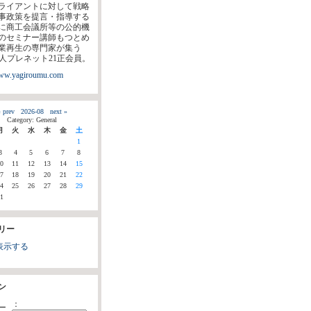
ライアントに対して戦略
事政策を提言・指導する
に商工会議所等の公的機
のセミナー講師もつとめ
業再生の専門家が集う
法人プレネット21正会員。
www.yagiroumu.com
 prev
2026-08
next »
Category: General
月
火
水
木
金
土
1
3
4
5
6
7
8
0
11
12
13
14
15
7
18
19
20
21
22
4
25
26
27
28
29
1
リー
表示する
ン
：
ー