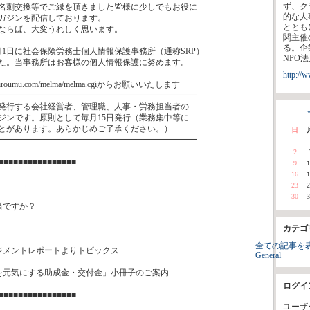
ず、ク
名刺交換等でご縁を頂きました皆様に少しでもお役に
的な人
ガジンを配信しております。
ととも
ならば、大変うれしく思います。
関主催
る。企
月1日に社会保険労務士個人情報保護事務所（通称SRP）
NPO
た。当事務所はお客様の個人情報保護に努めます。
http://
giroumu.com/melma/melma.cgiからお願いいたします
━━━━━━━━━━━━━━━━━━━━━━━━
発行する会社経営者、管理職、人事・労務担当者の
«
ジンです。原則として毎月15日発行（業務集中等に
とがあります。あらかじめご了承ください。）
日
━━━━━━━━━━━━━━━━━━━━━━━━
2
■■■■■■■■■■■■■■■■
9
1
16
1
23
2
30
3
済ですか？
カテゴ
全ての記事を
ジメントレポートよりトピックス
General
社を元気にする助成金・交付金」小冊子のご案内
ログイ
■■■■■■■■■■■■■■■■
ユーザ