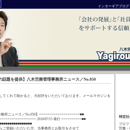
インターギアブログ
6 : 【旬の話題を提供】八木労務管理事務所ニュース／No.050
してくれて助かると、大好評をいただいております。メールマガジンを
所ニュース／No.050】====================■■
特定社
================= 2010/07/15 発行 ==========■■
■■■■■■■■■■■■■■■■
プロフ
らご登録いただいた方、当事務所とお取引をさせて
労働・