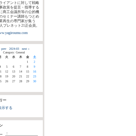
ライアントに対して戦略
事政策を提言・指導する
に商工会議所等の公的機
のセミナー講師もつとめ
業再生の専門家が集う
法人プレネット21正会員。
www.yagiroumu.com
 prev
2024-03
next »
Category: General
月
火
水
木
金
土
1
2
4
5
6
7
8
9
1
12
13
14
15
16
8
19
20
21
22
23
5
26
27
28
29
30
リー
表示する
ン
：
ー