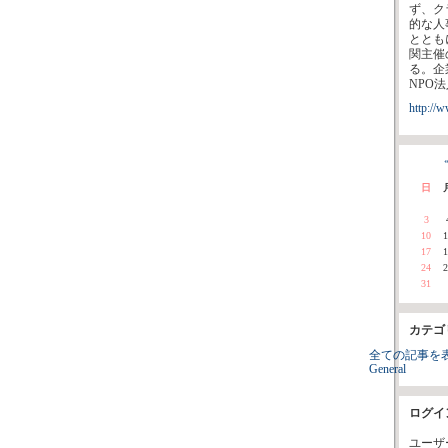
ず、ク
的な人
ととも
関主催
る。企
NPO
http://
«
日
3
10
1
17
1
24
2
31
カテゴ
全ての記事を
General
ログイ
ユーザ