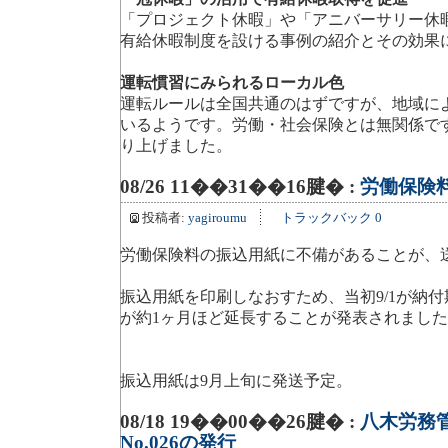
「プロジェクト休暇」や「アニバーサリー休
有給休暇制度を設ける事例の紹介とその効果
運転慣習にみられるローカル色
運転ルールは全国共通のはずですが、地域に
いるようです。労働・社会保険とは無関係で
り上げました。
08/26 11��31��16腱� :
労働保険
投稿者:
yagiroumu
トラックバック 0
労働保険料の振込用紙に不備があることが、
振込用紙を印刷しなおすため、当初9/1が納
が約1ヶ月ほど延長することが発表されまし
振込用紙は9月上旬に発送予定。
08/18 19��00��26腱� :
八木労務
No.026の発行