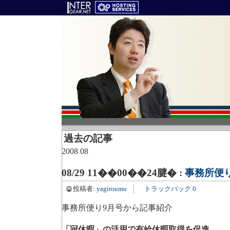
過去の記事
2008 08
08/29 11��00��24腱� :
事務所便
投稿者:
yagiroumu
トラックバック 0
事務所便り9月号から記事紹介
「冠休暇」の活用で有給休暇取得を促進