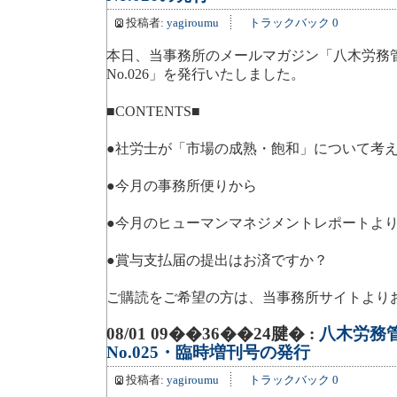
投稿者:
yagiroumu
トラックバック 0
本日、当事務所のメールマガジン「八木労務
No.026」を発行いたしました。
■CONTENTS■
●社労士が「市場の成熟・飽和」について考
●今月の事務所便りから
●今月のヒューマンマネジメントレポートよ
●賞与支払届の提出はお済ですか？
ご購読をご希望の方は、当事務所サイトより
08/01 09��36��24腱� :
八木労務
No.025・臨時増刊号の発行
投稿者:
yagiroumu
トラックバック 0