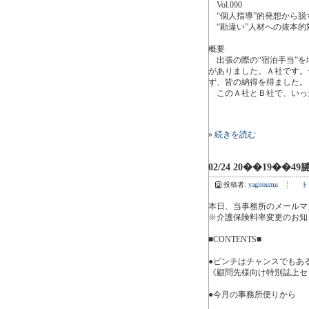
Vol.090
“個人指導”的発想から脱
“勘違い”人材への抜本的
概要
出張の際の“宿泊手当”を
がありました。Ａ社です。
ず、皆の納得を得ました。
このＡ社とＢ社で、いっ
»
続きを読む
02/24 20��19��49
投稿者:
yagiroumu
ト
本日、当事務所のメールマ
※介護保険料率変更のお知
■CONTENTS■
●ピンチはチャンスでもあ
《顧問先様向け特別誌上セ
●今月の事務所便りから