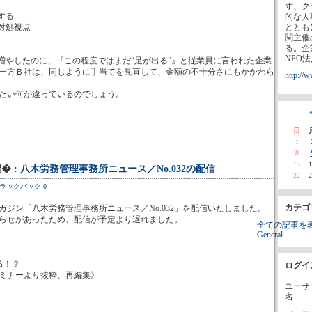
ず、ク
する
的な人
対処視点
ととも
関主催
る。企
NPO
増やしたのに、『この程度ではまだ“足が出る”』と従業員に言われた企業
一方Ｂ社は、同じように手当てを見直して、金額の不十分さにもかかわら
http://
たい何が違っているのでしょう。
«
日
1
8
15
1
腱� :
八木労務管理事務所ニュース／No.032の配信
22
2
ラックバック 0
カテゴ
ガジン「八木労務管理事務所ニュース／No.032」を配信いたしました。
らせがあったため、配信が予定より遅れました。
全ての記事を
General
る！？
ログイ
ミナーより抜粋、再編集》
ユーザ
名