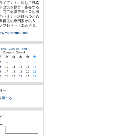
ライアントに対して戦略
事政策を提言・指導する
に商工会議所等の公的機
のセミナー講師もつとめ
業再生の専門家が集う
法人プレネット21正会員。
www.yagiroumu.com
 prev
2009-02
next »
Category: General
月
火
水
木
金
土
2
3
4
5
6
7
9
10
11
12
13
14
6
17
18
19
20
21
3
24
25
26
27
28
リー
表示する
ン
：
ー
：