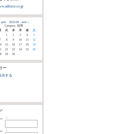
ww.adforce.co.jp
 prev
2025-04
next »
Category: 採用
月
火
水
木
金
土
1
2
3
4
5
7
8
9
10
11
12
4
15
16
17
18
19
1
22
23
24
25
26
8
29
30
リー
表示する
ン
：
ー
：
ー