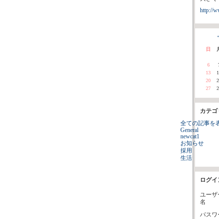
http://w
«
日
6
13
1
20
2
27
2
カテゴ
全ての記事を
General
newcat1
お知らせ
採用
生活
ログイ
ユーザ
名
パスワ