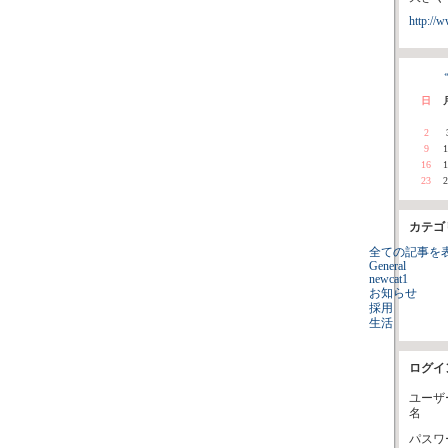
http://w
«
日
2
9
1
16
1
23
2
カテゴ
全ての記事を
General
newcat1
お知らせ
採用
生活
ログイ
ユーザ
名
パスワ