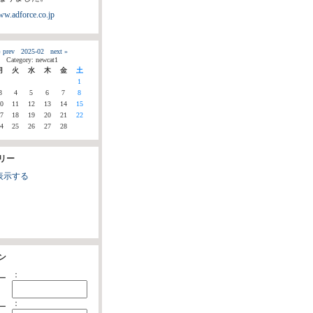
ww.adforce.co.jp
 prev
2025-02
next »
Category: newcat1
月
火
水
木
金
土
1
3
4
5
6
7
8
0
11
12
13
14
15
7
18
19
20
21
22
4
25
26
27
28
リー
表示する
ン
：
ー
：
ー