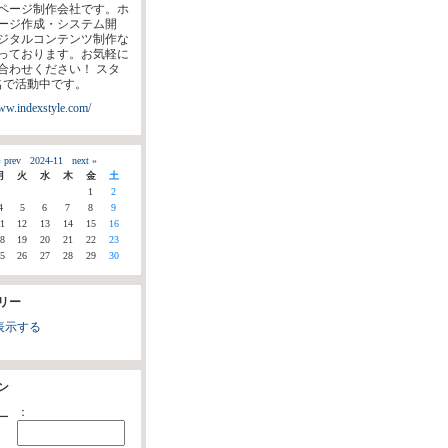
ページ制作会社です。ホ
ージ作成・システム開
ジタルコンテンツ制作な
っております。お気軽に
合わせください！ スタ
名で活動中です。
www.indexstyle.com/
 prev
2024-11
next »
月
火
水
木
金
土
1
2
4
5
6
7
8
9
1
12
13
14
15
16
8
19
20
21
22
23
5
26
27
28
29
30
リー
表示する
ン
：
ー