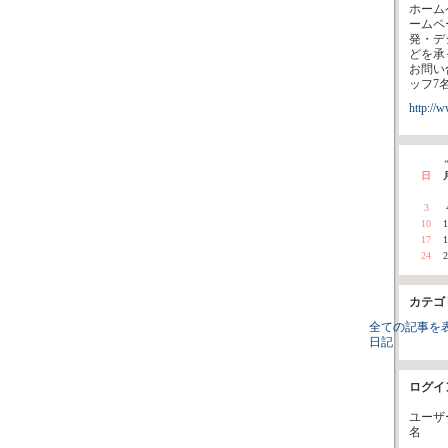
ホーム
ームペ
発・デ
どを承
お問い
ッフ7
http://
«
日
3
10
1
17
1
24
2
カテゴ
全ての記事を
日記
ログイ
ユーザ
名