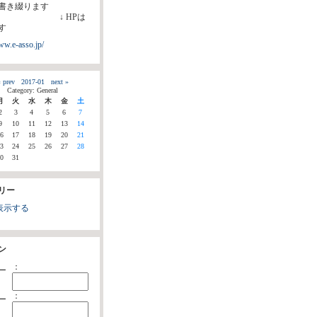
書き綴ります
 HPは
す
ww.e-asso.jp/
 prev
2017-01
next »
Category: General
月
火
水
木
金
土
2
3
4
5
6
7
9
10
11
12
13
14
6
17
18
19
20
21
3
24
25
26
27
28
0
31
リー
表示する
ン
：
ー
：
ー