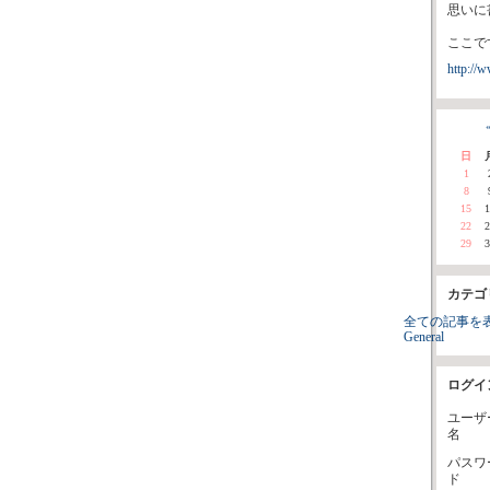
思いに
↓
ここで
http://w
«
日
1
8
15
1
22
2
29
3
カテゴ
全ての記事を
General
ログイ
ユーザ
名
パスワ
ド