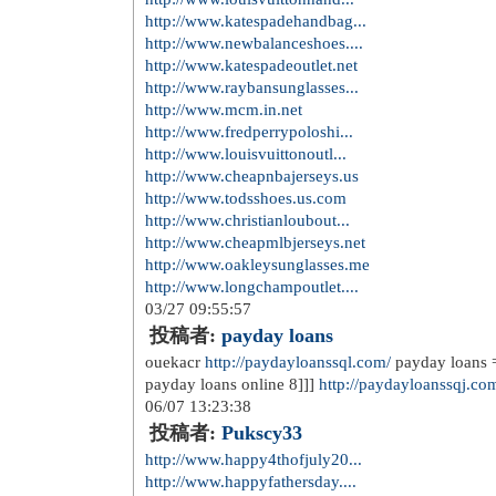
http://www.katespadehandbag...
http://www.newbalanceshoes....
http://www.katespadeoutlet.net
http://www.raybansunglasses...
http://www.mcm.in.net
http://www.fredperrypoloshi...
http://www.louisvuittonoutl...
http://www.cheapnbajerseys.us
http://www.todsshoes.us.com
http://www.christianloubout...
http://www.cheapmlbjerseys.net
http://www.oakleysunglasses.me
http://www.longchampoutlet....
03/27 09:55:57
投稿者:
payday loans
ouekacr
http://paydayloanssql.com/
payday loans 
payday loans online 8]]]
http://paydayloanssqj.co
06/07 13:23:38
投稿者:
Pukscy33
http://www.happy4thofjuly20...
http://www.happyfathersday....