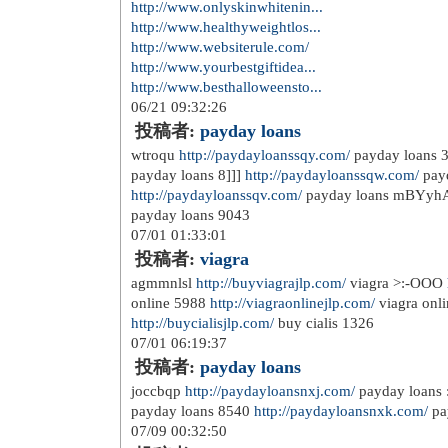
http://www.onlyskinwhitenin...
http://www.healthyweightlos...
http://www.websiterule.com/
http://www.yourbestgiftidea...
http://www.besthalloweensto...
06/21 09:32:26
投稿者:
payday loans
wtroqu
http://paydayloanssqy.com/
payday loans 
payday loans 8]]]
http://paydayloanssqw.com/
payd
http://paydayloanssqv.com/
payday loans mBYyh
payday loans 9043
07/01 01:33:01
投稿者:
viagra
agmmnlsl
http://buyviagrajlp.com/
viagra >:-OOO
online 5988
http://viagraonlinejlp.com/
viagra onl
http://buycialisjlp.com/
buy cialis 1326
07/01 06:19:37
投稿者:
payday loans
joccbqp
http://paydayloansnxj.com/
payday loans
payday loans 8540
http://paydayloansnxk.com/
pa
07/09 00:32:50