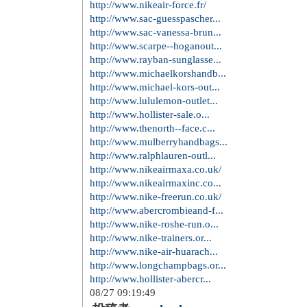
http://www.nikeair-force.fr/
http://www.sac-guesspascher...
http://www.sac-vanessa-brun...
http://www.scarpe--hoganout...
http://www.rayban-sunglasse...
http://www.michaelkorshandb...
http://www.michael-kors-out...
http://www.lululemon-outlet...
http://www.hollister-sale.o...
http://www.thenorth--face.c...
http://www.mulberryhandbags...
http://www.ralphlauren-outl...
http://www.nikeairmaxa.co.uk/
http://www.nikeairmaxinc.co...
http://www.nike-freerun.co.uk/
http://www.abercrombieand-f...
http://www.nike-roshe-run.o...
http://www.nike-trainers.or...
http://www.nike-air-huarach...
http://www.longchampbags.or...
http://www.hollister-abercr...
08/27 09:19:49