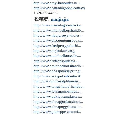
http://www.ray-banoutlet.in...
http://www.canadagoose.com.co
11/26 09:44:25
投稿者:
mmjiajia
http://www.canadagoosejacke...
http://www.michaelkorshandb...
http://www.nbajerseyswholes...
http://www.discountuggboots...
http://www.fredperrypoloshi...
http://www.airjordan4.org
http://www.michaelkorssale....
http://www.fitflopsoutletsa...
http://www.michaelkorshandb...
http://www.cheapoakleysungl...
http://www.scarpelouboutin.it
http://www.polo-ralphlauren...
http://www.longchamp-handba...
http://www.ferragamoshoes.c...
http://www.oakleysunglasses...
http://www.cheapjordanshoes...
http://www.cheapuggsboots.i...
http://www.giuseppe-zanotti...