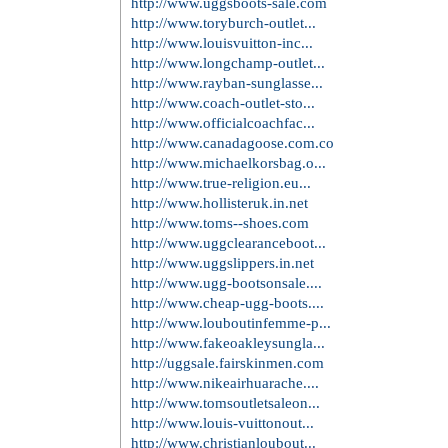
http://www.uggsboots-sale.com
http://www.toryburch-outlet...
http://www.louisvuitton-inc...
http://www.longchamp-outlet...
http://www.rayban-sunglasse...
http://www.coach-outlet-sto...
http://www.officialcoachfac...
http://www.canadagoose.com.co
http://www.michaelkorsbag.o...
http://www.true-religion.eu...
http://www.hollisteruk.in.net
http://www.toms--shoes.com
http://www.uggclearanceboot...
http://www.uggslippers.in.net
http://www.ugg-bootsonsale....
http://www.cheap-ugg-boots....
http://www.louboutinfemme-p...
http://www.fakeoakleysungla...
http://uggsale.fairskinmen.com
http://www.nikeairhuarache....
http://www.tomsoutletsaleon...
http://www.louis-vuittonout...
http://www.christianloubout...