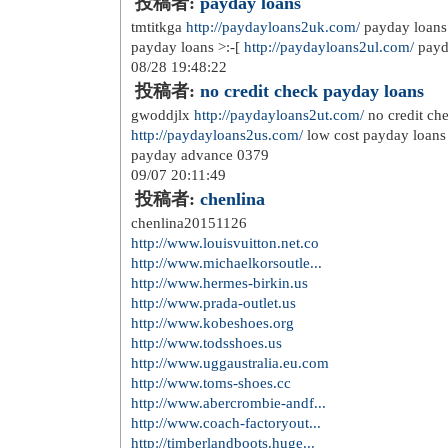
投稿者:
payday loans
tmtitkga
http://paydayloans2uk.com/
payday loans
payday loans >:-[
http://paydayloans2ul.com/
payd
08/28 19:48:22
投稿者:
no credit check payday loans
gwoddjlx
http://paydayloans2ut.com/
no credit ch
http://paydayloans2us.com/
low cost payday loans
payday advance 0379
09/07 20:11:49
投稿者:
chenlina
chenlina20151126
http://www.louisvuitton.net.co
http://www.michaelkorsoutle...
http://www.hermes-birkin.us
http://www.prada-outlet.us
http://www.kobeshoes.org
http://www.todsshoes.us
http://www.uggaustralia.eu.com
http://www.toms-shoes.cc
http://www.abercrombie-andf...
http://www.coach-factoryout...
http://timberlandboots.huge...