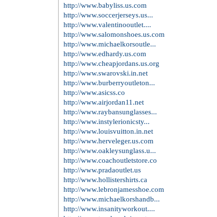
http://www.babyliss.us.com
http://www.soccerjerseys.us...
http://www.valentinooutlet....
http://www.salomonshoes.us.com
http://www.michaelkorsoutle...
http://www.edhardy.us.com
http://www.cheapjordans.us.org
http://www.swarovski.in.net
http://www.burberryoutleton...
http://www.asicss.co
http://www.airjordan11.net
http://www.raybansunglasses...
http://www.instylerionicsty...
http://www.louisvuitton.in.net
http://www.herveleger.us.com
http://www.oakleysunglass.u...
http://www.coachoutletstore.co
http://www.pradaoutlet.us
http://www.hollistershirts.ca
http://www.lebronjamesshoe.com
http://www.michaelkorshandb...
http://www.insanityworkout....