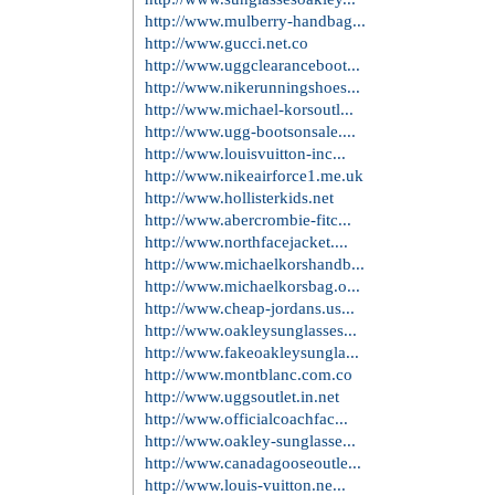
http://www.mulberry-handbag...
http://www.gucci.net.co
http://www.uggclearanceboot...
http://www.nikerunningshoes...
http://www.michael-korsoutl...
http://www.ugg-bootsonsale....
http://www.louisvuitton-inc...
http://www.nikeairforce1.me.uk
http://www.hollisterkids.net
http://www.abercrombie-fitc...
http://www.northfacejacket....
http://www.michaelkorshandb...
http://www.michaelkorsbag.o...
http://www.cheap-jordans.us...
http://www.oakleysunglasses...
http://www.fakeoakleysungla...
http://www.montblanc.com.co
http://www.uggsoutlet.in.net
http://www.officialcoachfac...
http://www.oakley-sunglasse...
http://www.canadagooseoutle...
http://www.louis-vuitton.ne...