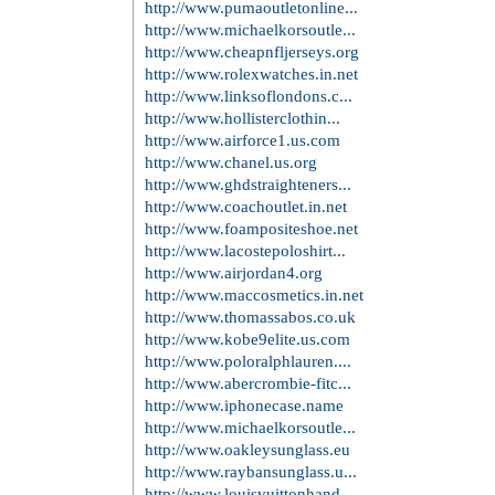
http://www.pumaoutletonline...
http://www.michaelkorsoutle...
http://www.cheapnfljerseys.org
http://www.rolexwatches.in.net
http://www.linksoflondons.c...
http://www.hollisterclothin...
http://www.airforce1.us.com
http://www.chanel.us.org
http://www.ghdstraighteners...
http://www.coachoutlet.in.net
http://www.foampositeshoe.net
http://www.lacostepoloshirt...
http://www.airjordan4.org
http://www.maccosmetics.in.net
http://www.thomassabos.co.uk
http://www.kobe9elite.us.com
http://www.poloralphlauren....
http://www.abercrombie-fitc...
http://www.iphonecase.name
http://www.michaelkorsoutle...
http://www.oakleysunglass.eu
http://www.raybansunglass.u...
http://www.louisvuittonhand...