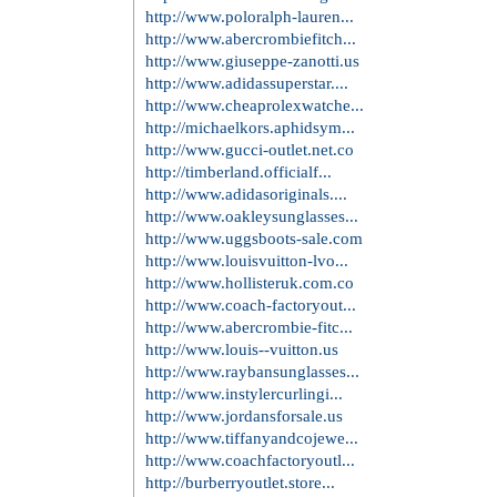
http://www.poloralph-lauren...
http://www.abercrombiefitch...
http://www.giuseppe-zanotti.us
http://www.adidassuperstar....
http://www.cheaprolexwatche...
http://michaelkors.aphidsym...
http://www.gucci-outlet.net.co
http://timberland.officialf...
http://www.adidasoriginals....
http://www.oakleysunglasses...
http://www.uggsboots-sale.com
http://www.louisvuitton-lvo...
http://www.hollisteruk.com.co
http://www.coach-factoryout...
http://www.abercrombie-fitc...
http://www.louis--vuitton.us
http://www.raybansunglasses...
http://www.instylercurlingi...
http://www.jordansforsale.us
http://www.tiffanyandcojewe...
http://www.coachfactoryoutl...
http://burberryoutlet.store...