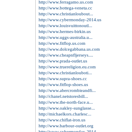
http://www.ferragamo.us.com
http://www.bottega-veneta.cc
http://www.christianloubout...
http://www.cybermonday-2014.us
http://www.louisvuittonoutl...
http://www.hermes-birkin.us
http://www.uggs-australia.u...
http://www.fitflop.us.com
http://www.dolcegabbana.us.com
http://www.cheapnfljerseys....
http://www.prada-outlet.us
http://www.truereligion.eu.com
http://www.christianlouboti...
http://www.supra-shoes.cc
http://www.fitflop-shoes.us
http://www.abercrombieandfi...
http://chanel.netstoresbill...
http://www.the-north-face.u...
http://www.oakley-sunglasse...
http://michaelkors.charlesc...
http://www.chiflat-iron.us
http://www.barbour-outlet.org
http://www.cybermonday-2014...