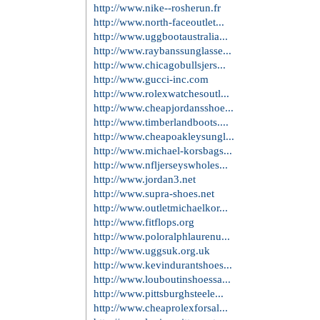
http://www.nike--rosherun.fr
http://www.north-faceoutlet...
http://www.uggbootaustralia...
http://www.raybanssunglasse...
http://www.chicagobullsjers...
http://www.gucci-inc.com
http://www.rolexwatchesoutl...
http://www.cheapjordansshoe...
http://www.timberlandboots....
http://www.cheapoakleysungl...
http://www.michael-korsbags...
http://www.nfljerseyswholes...
http://www.jordan3.net
http://www.supra-shoes.net
http://www.outletmichaelkor...
http://www.fitflops.org
http://www.poloralphlaurenu...
http://www.uggsuk.org.uk
http://www.kevindurantshoes...
http://www.louboutinshoessa...
http://www.pittsburghsteele...
http://www.cheaprolexforsal...