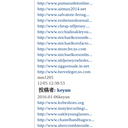
http://www.pumaoutletonline...
http://www.airmax2014.net
http://www.salvatore-ferrag...
http://www.rosherunshoessal...
http://www.cheap-nfljersey....
http://www.occhialioakleyou...
http://www.michaelkorsoutle...
http://www.michaelkorsfacto...
http://www.moncler.us.com
http://www.michaelkorsonlin...
http://www.nhljerseyswholes...
http://www.uggsonsale.in.net
http://www.herveleger.us.com
mm1205
12/05 12:38:53
投稿者:
keyun
2016-01-06keyun
http://www.kobeshoes.org
http://www.instylercurlingi...
http://www.oakleysunglasses...
http://www.chanelhandbagsco...
http://www.abercrombieoutle...