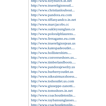
http://www.toryburch.in.net
http://www.truereligionoutl...
http://www.christianloubout...
http://www.pandora.eu.com
http://www.tiffanyandco.in.net
http://www.marcjacobs.cc
http://www.oakleysunglass.ca
http://www.poloralphlaurens...
http://www.ferragamo.eu.com
http://www.truereligionjean.us
http://www.katespadeoutlet....
http://www.hollistershirts....
http://www.converseshoes.us...
http://www.timberlandboots....
http://www.pandorajewelry.us
http://www.burberryoutlet.us
http://www.nikeairmaxshoess...
http://www.todsoutlet.us.com
http://www.giuseppe-zanotti...
http://www.tomsshoes.in.net
http://www.coachoutletonlin...
http://www.raybansunglasses...
http://www.coachoutletonlin...