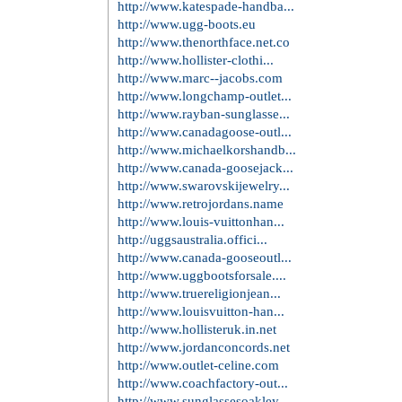
http://www.katespade-handba...
http://www.ugg-boots.eu
http://www.thenorthface.net.co
http://www.hollister-clothi...
http://www.marc--jacobs.com
http://www.longchamp-outlet...
http://www.rayban-sunglasse...
http://www.canadagoose-outl...
http://www.michaelkorshandb...
http://www.canada-goosejack...
http://www.swarovskijewelry...
http://www.retrojordans.name
http://www.louis-vuittonhan...
http://uggsaustralia.offici...
http://www.canada-gooseoutl...
http://www.uggbootsforsale....
http://www.truereligionjean...
http://www.louisvuitton-han...
http://www.hollisteruk.in.net
http://www.jordanconcords.net
http://www.outlet-celine.com
http://www.coachfactory-out...
http://www.sunglassesoakley...