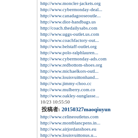
http://www.moncler-jackets.org
http://www.cybermonday-deal...
http://www.canadagooseoutle...
http://www.dior-handbags.us
http://coach.thedailysabs.com
http://www.uggs-outlet.us.com
http://www.coachfactory-out...
http://www.belstaff-outlet.org
http://www.polo-ralphlauren...
http://www.cybermonday-ads.com
http://www.redbottom-shoes.org
http://www.michaelkors-outl...
http://www.louisvuittonhand...
http://www.jimmy-choo.cc
http://www.mulberry.com.co
http://www.oakley-sunglasse...
10/23 10:55:50
投稿者:
20150327maoqiuyun
http://www.celineoutletus.com
http://www.montblancpens.in...
http://www.airjordanshoes.eu
http://www.louisvuittonus.u...