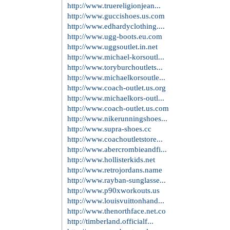
http://www.truereligionjean...
http://www.guccishoes.us.com
http://www.edhardyclothing....
http://www.ugg-boots.eu.com
http://www.uggsoutlet.in.net
http://www.michael-korsoutl...
http://www.toryburchoutlets...
http://www.michaelkorsoutle...
http://www.coach-outlet.us.org
http://www.michaelkors-outl...
http://www.coach-outlet.us.com
http://www.nikerunningshoes...
http://www.supra-shoes.cc
http://www.coachoutletstore...
http://www.abercrombieandfi...
http://www.hollisterkids.net
http://www.retrojordans.name
http://www.rayban-sunglasse...
http://www.p90xworkouts.us
http://www.louisvuittonhand...
http://www.thenorthface.net.co
http://timberland.officialf...