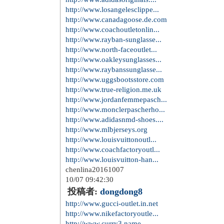
http://www.losangelesclippe...
http://www.canadagoose.de.com
http://www.coachoutletonlin...
http://www.rayban-sunglasse...
http://www.north-faceoutlet...
http://www.oakleysunglasses...
http://www.raybanssunglasse...
http://www.uggsbootsstore.com
http://www.true-religion.me.uk
http://www.jordanfemmepasch...
http://www.monclerpascherho...
http://www.adidasnmd-shoes....
http://www.mlbjerseys.org
http://www.louisvuittonoutl...
http://www.coachfactoryoutl...
http://www.louisvuitton-han...
chenlina20161007
10/07 09:42:30
投稿者:
dongdong8
http://www.gucci-outlet.in.net
http://www.nikefactoryoutle...
http://www.curry3.name