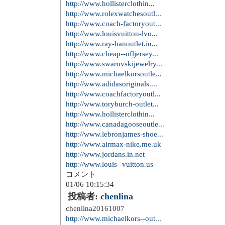
http://www.hollisterclothin...
http://www.rolexwatchesoutl...
http://www.coach-factoryout...
http://www.louisvuitton-lvo...
http://www.ray-banoutlet.in...
http://www.cheap--nfljersey...
http://www.swarovskijewelry...
http://www.michaelkorsoutle...
http://www.adidasoriginals....
http://www.coachfactoryoutl...
http://www.toryburch-outlet...
http://www.hollisterclothin...
http://www.canadagooseoutle...
http://www.lebronjames-shoe...
http://www.airmax-nike.me.uk
http://www.jordans.in.net
http://www.louis--vuitton.us
コメント
01/06 10:15:34
投稿者:
chenlina
chenlina20161007
http://www.michaelkors--out...