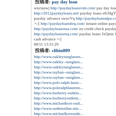
投稿者:
pay day loan
wnctanwj
http://paydayloansvmt.com/
pay day loa
http://2012paydayloans.net/
payday loans elUHg
payday advance swuvVq
http://paydayloansdpu.c
>:-[
http://paydayloansbrq.com/
instant online payd
http://paydayloansnsa.com/
no credit check payda
http://paydayloansrnq.com/
payday loans JxQmic
cash advance =-]
08/11 13:31:29
投稿者:
clibin009
http://www.oakleysunglasses...
http://www.oakley--sunglass...
http://www.oakleysunglasses...
http://www.rayban--sunglass...
http://www.rayban--sunglass...
http://www.polo-ralph-laure...
http://www.poloralphlaureno...
http://www.burberry-outleto...
http://www.burberryoutletst...
http://www.michaelkors-outl...
http://www.outletonline-mic...
http://www.michaelkorsoutle...