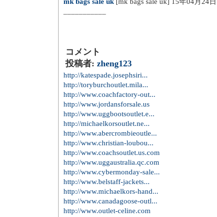
mk bags sale uk
[mk bags sale uk] 15年04月24日
___________
コメント
投稿者:
zheng123
http://katespade.josephsiri...
http://toryburchoutlet.mila...
http://www.coachfactory-out...
http://www.jordansforsale.us
http://www.uggbootsoutlet.e...
http://michaelkorsoutlet.ne...
http://www.abercrombieoutle...
http://www.christian-loubou...
http://www.coachsoutlet.us.com
http://www.uggaustralia.qc.com
http://www.cybermonday-sale...
http://www.belstaff-jackets...
http://www.michaelkors-hand...
http://www.canadagoose-outl...
http://www.outlet-celine.com