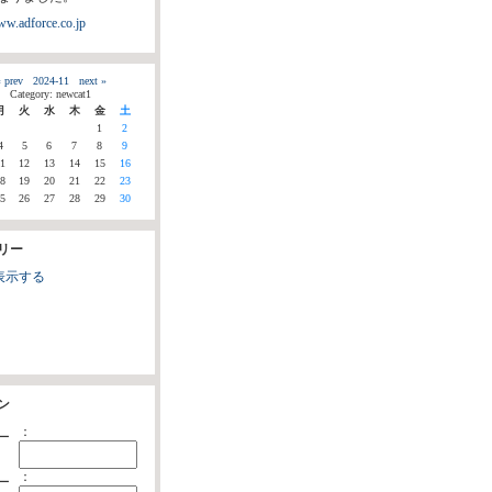
ww.adforce.co.jp
 prev
2024-11
next »
Category: newcat1
月
火
水
木
金
土
1
2
4
5
6
7
8
9
1
12
13
14
15
16
8
19
20
21
22
23
5
26
27
28
29
30
リー
表示する
ン
：
ー
：
ー