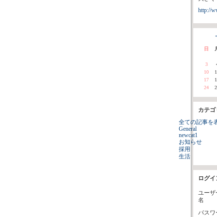
http://w
«
日
3
10
1
17
1
24
2
カテゴ
全ての記事を
General
newcat1
お知らせ
採用
生活
ログイ
ユーザ
名
パスワ