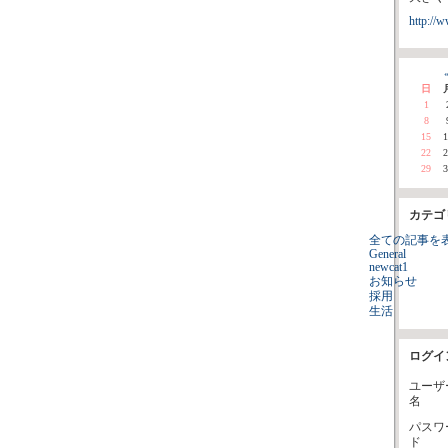
http://w
«
日
1
8
15
1
22
2
29
3
カテゴ
全ての記事を
General
newcat1
お知らせ
採用
生活
ログイ
ユーザ
名
パスワ
ド