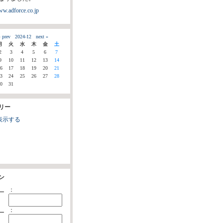
ww.adforce.co.jp
 prev
2024-12
next »
月
火
水
木
金
土
2
3
4
5
6
7
9
10
11
12
13
14
6
17
18
19
20
21
3
24
25
26
27
28
0
31
リー
表示する
ン
：
ー
：
ー