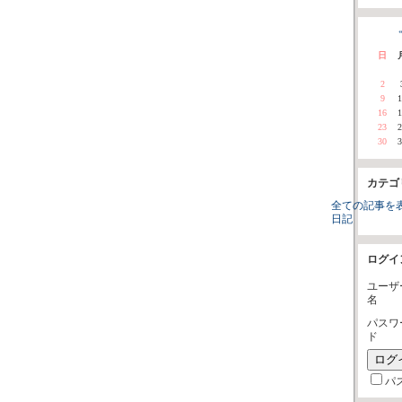
«
日
2
9
1
16
1
23
2
30
3
カテゴ
全ての記事を
日記
ログイ
ユーザ
名
パスワ
ド
パ