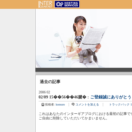
過去の記事
2006 02
02/09 15��56��46腱� :
ご登録誠にありがとう
投稿者:
komuro
コメントを加える
トラックバック 1
これはあなたのインターギアブログにおける最初の記事で
ご自由に削除していただいてかまいません。