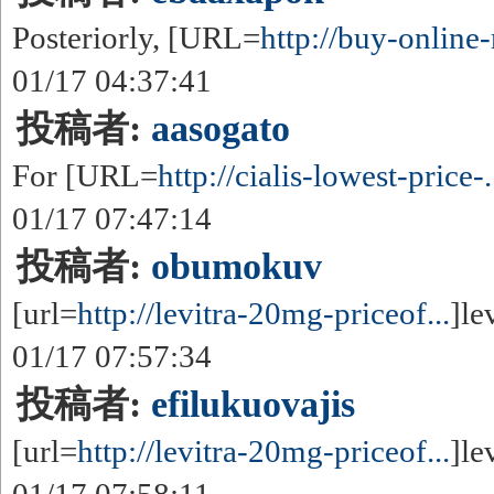
Posteriorly, [URL=
http://buy-online-r
01/17 04:37:41
投稿者:
aasogato
For [URL=
http://cialis-lowest-price-.
01/17 07:47:14
投稿者:
obumokuv
[url=
http://levitra-20mg-priceof...
]le
01/17 07:57:34
投稿者:
efilukuovajis
[url=
http://levitra-20mg-priceof...
]le