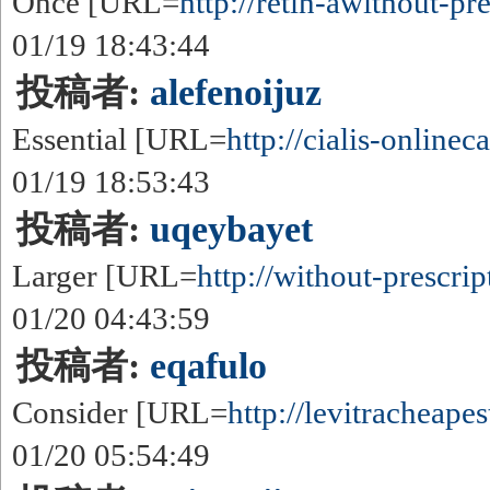
Once [URL=
http://retin-awithout-pre
01/19 18:43:44
投稿者:
alefenoijuz
Essential [URL=
http://cialis-onlineca
01/19 18:53:43
投稿者:
uqeybayet
Larger [URL=
http://without-prescript
01/20 04:43:59
投稿者:
eqafulo
Consider [URL=
http://levitracheapest
01/20 05:54:49