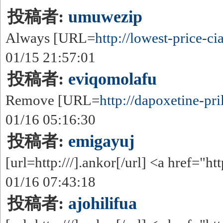
投稿者:
umuwezip
Always [URL=
http://lowest-price-cial
01/15 21:57:01
投稿者:
eviqomolafu
Remove [URL=
http://dapoxetine-pril
01/16 05:16:30
投稿者:
emigayuj
[url=http:///].ankor[/url] <a href="htt
01/16 07:43:18
投稿者:
ajohilifua