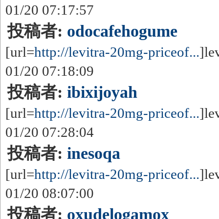
01/20 07:17:57
投稿者:
odocafehogume
[url=
http://levitra-20mg-priceof...
]le
01/20 07:18:09
投稿者:
ibixijoyah
[url=
http://levitra-20mg-priceof...
]le
01/20 07:28:04
投稿者:
inesoqa
[url=
http://levitra-20mg-priceof...
]le
01/20 08:07:00
投稿者:
oxudelogamox