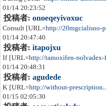
01/14 20:23:52
投稿者:
onoeqeyivoxuc
Consult [URL=
http://20mgcialisno-pr
01/14 20:47:40
投稿者:
itapojxu
If [URL=
http://tamoxifen-nolvadex-f
01/14 20:48:31
投稿者:
agudede
K [URL=
http://without-prescription..
01/15 02:05:30