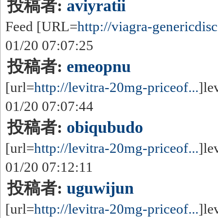
投稿者:
aviyratii
Feed [URL=
http://viagra-genericdisc
01/20 07:07:25
投稿者:
emeopnu
[url=
http://levitra-20mg-priceof...
]le
01/20 07:07:44
投稿者:
obiqubudo
[url=
http://levitra-20mg-priceof...
]le
01/20 07:12:11
投稿者:
uguwijun
[url=
http://levitra-20mg-priceof...
]le