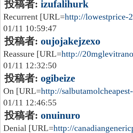
投稿者:
izufalihurk
Recurrent [URL=
http://lowestprice-
01/11 10:59:47
投稿者:
oujojakejzexo
Reassure [URL=
http://20mglevitranop
01/11 12:32:50
投稿者:
ogibeize
On [URL=
http://salbutamolcheapest-
01/11 12:46:55
投稿者:
onuinuro
Denial [URL=
http://canadiangeneric