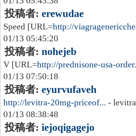
01/13 05:43:38
投稿者:
erewudae
Speed [URL=
http://viagragenericche
01/13 05:45:20
投稿者:
nohejeb
V [URL=
http://prednisone-usa-order.
01/13 07:50:18
投稿者:
eyurvufaveh
http://levitra-20mg-priceof...
- levitr
01/13 08:38:48
投稿者:
iejoqigagejo