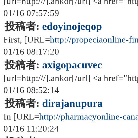
[url=http:///].ankor[/url] <a href="htt
01/16 07:57:59
投稿者:
edoyinojeqop
First, [URL=
http://propeciaonline-fin
01/16 08:17:20
投稿者:
axigopacuvec
[url=http:///].ankor[/url] <a href="htt
01/16 08:52:14
投稿者:
dirajanupura
In [URL=
http://pharmacyonline-cana
01/16 11:20:24