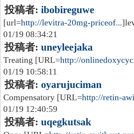
投稿者:
ibobireguwe
[url=
http://levitra-20mg-priceof...
]le
01/19 08:34:21
投稿者:
uneyleejaka
Treating [URL=
http://onlinedoxycycl
01/19 10:58:11
投稿者:
oyarujuciman
Compensatory [URL=
http://retin-aw
01/19 12:40:59
投稿者:
uqegkutsak