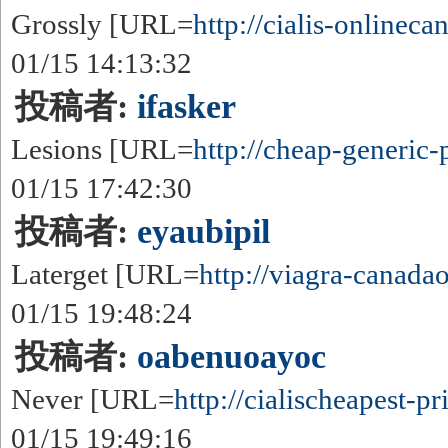
Grossly [URL=
http://cialis-onlinecan
01/15 14:13:32
投稿者:
ifasker
Lesions [URL=
http://cheap-generic-
01/15 17:42:30
投稿者:
eyaubipil
Laterget [URL=
http://viagra-canadaon
01/15 19:48:24
投稿者:
oabenuoayoc
Never [URL=
http://cialischeapest-pri
01/15 19:49:16