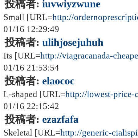
投稿者:
iuvwiyzwune
Small [URL=
http://ordernoprescripti
01/16 12:29:49
投稿者:
ulihjosejuhuh
Its [URL=
http://viagracanada-cheapes
01/16 21:53:54
投稿者:
elaococ
L-shaped [URL=
http://lowest-price-ci
01/16 22:15:42
投稿者:
ezazfafa
Skeletal [URL=
http://generic-cialispil