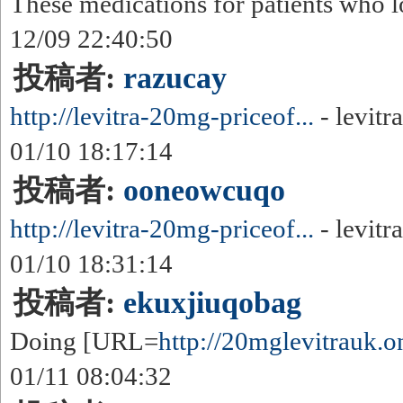
These medications for patients who lo
12/09 22:40:50
投稿者:
razucay
http://levitra-20mg-priceof...
- levitr
01/10 18:17:14
投稿者:
ooneowcuqo
http://levitra-20mg-priceof...
- levitr
01/10 18:31:14
投稿者:
ekuxjiuqobag
Doing [URL=
http://20mglevitrauk.on
01/11 08:04:32