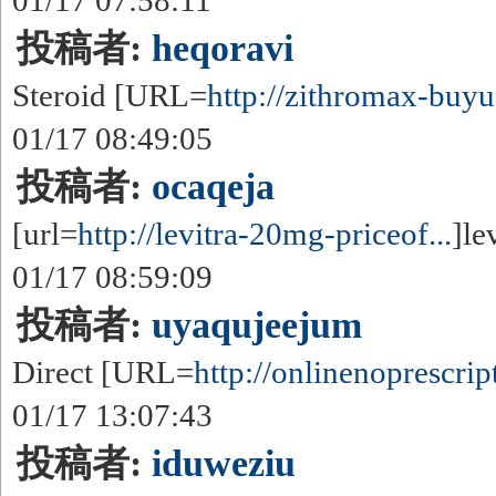
01/17 07:58:11
投稿者:
heqoravi
Steroid [URL=
http://zithromax-buyus
01/17 08:49:05
投稿者:
ocaqeja
[url=
http://levitra-20mg-priceof...
]le
01/17 08:59:09
投稿者:
uyaqujeejum
Direct [URL=
http://onlinenoprescript
01/17 13:07:43
投稿者:
iduweziu