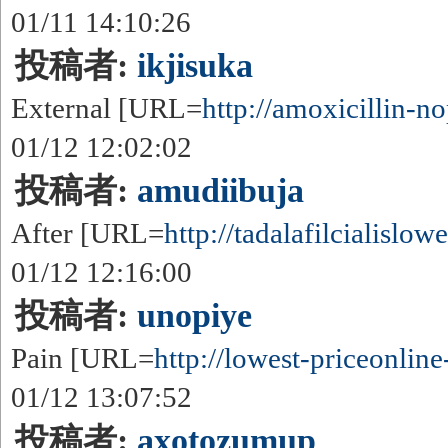
01/11 14:10:26
投稿者:
ikjisuka
External [URL=
http://amoxicillin-nop
01/12 12:02:02
投稿者:
amudiibuja
After [URL=
http://tadalafilcialislowe
01/12 12:16:00
投稿者:
unopiye
Pain [URL=
http://lowest-priceonline-
01/12 13:07:52
投稿者:
axotozumup