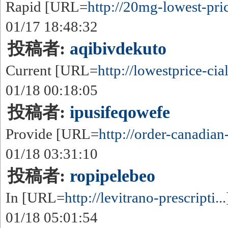
Rapid [URL=
http://20mg-lowest-price
01/17 18:48:32
投稿者:
aqibivdekuto
Current [URL=
http://lowestprice-cial
01/18 00:18:05
投稿者:
ipusifeqowefe
Provide [URL=
http://order-canadian
01/18 03:31:10
投稿者:
ropipelebeo
In [URL=
http://levitrano-prescripti...
01/18 05:01:54