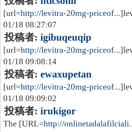
投稿者:
nticsohif
[url=
http://levitra-20mg-priceof...
]le
01/18 08:27:07
投稿者:
igibuqeuqip
[url=
http://levitra-20mg-priceof...
]le
01/18 09:08:14
投稿者:
ewaxupetan
[url=
http://levitra-20mg-priceof...
]le
01/18 09:09:02
投稿者:
irukigor
The [URL=
http://onlinetadalafilciali.