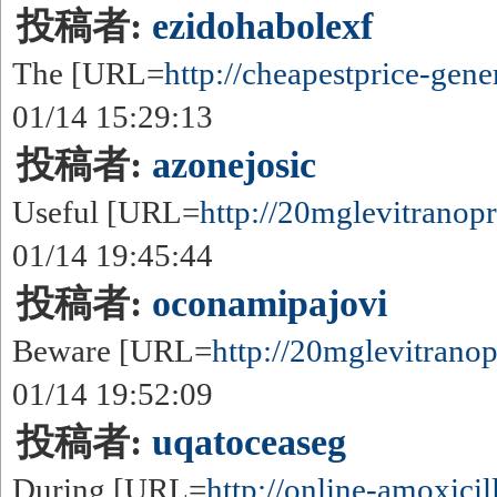
投稿者:
ezidohabolexf
The [URL=
http://cheapestprice-gener
01/14 15:29:13
投稿者:
azonejosic
Useful [URL=
http://20mglevitranopre
01/14 19:45:44
投稿者:
oconamipajovi
Beware [URL=
http://20mglevitranopr
01/14 19:52:09
投稿者:
uqatoceaseg
During [URL=
http://online-amoxicill