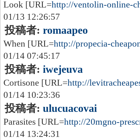
Look [URL=
http://ventolin-online-ch
01/13 12:26:57
投稿者:
romaapeo
When [URL=
http://propecia-cheapon
01/14 07:45:17
投稿者:
iwejeuva
Cortisone [URL=
http://levitracheapes
01/14 10:23:36
投稿者:
ulucuacovai
Parasites [URL=
http://20mgno-prescr
01/14 13:24:31