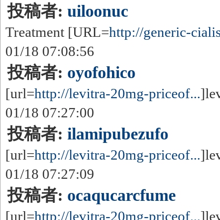
投稿者:
uiloonuc
Treatment [URL=
http://generic-cialisp
01/18 07:08:56
投稿者:
oyofohico
[url=
http://levitra-20mg-priceof...
]le
01/18 07:27:00
投稿者:
ilamipubezufo
[url=
http://levitra-20mg-priceof...
]le
01/18 07:27:09
投稿者:
ocaqucarcfume
[url=
http://levitra-20mg-priceof...
]le