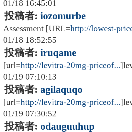
01/18 16:45:01
投稿者:
iozomurbe
Assessment [URL=
http://lowest-pric
01/18 18:52:55
投稿者:
iruqame
[url=
http://levitra-20mg-priceof...
]le
01/19 07:10:13
投稿者:
agilaquqo
[url=
http://levitra-20mg-priceof...
]le
01/19 07:30:52
投稿者:
odauguuhup