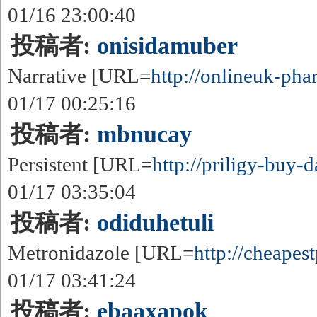
01/16 23:00:40
投稿者:
onisidamuber
Narrative [URL=
http://onlineuk-pha
01/17 00:25:16
投稿者:
mbnucay
Persistent [URL=
http://priligy-buy-d
01/17 03:35:04
投稿者:
odiduhetuli
Metronidazole [URL=
http://cheapest
01/17 03:41:24
投稿者:
ebaaxapok