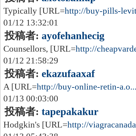
Typically [URL=
http://buy-pills-levit
01/12 13:32:01
投稿者:
ayofehanhecig
Counsellors, [URL=
http://cheapvarde
01/12 21:58:29
投稿者:
ekazufaaxaf
A [URL=
http://buy-online-retin-a.o..
01/13 00:03:00
投稿者:
tapepakakur
Hodgkin's [URL=
http://viagracanada