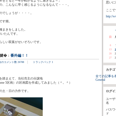
年をとると一年が転がるように過ぎるよ～」
思いに
の、こんなに早く感じるようになるなんて・・・。
↓
ここで
のでしょうが・・・・。
http://w
です畑。
種まきをしました。
«
蒔いたんです。
日
らしい双葉がせいぞろいです。
6
13
1
20
2
7腱� :
番外編！！
27
2
在のコメント数 26788
トラックバック 1
カテゴ
全ての記事を
を踏まえて、当社売主の分譲地
General
gawa3choume 5区画）の区画図を作成してみました（＾。＾）
の土・日の力作です。
ログイ
ユーザ
名
パスワ
ド