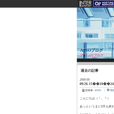
ASSOブログ
アッソのブログ
過去の記事
2009 09
09/26 15��10��2
投稿者:
ASSO
現
こんにちは（＾。＾）
あっというまに9月も終