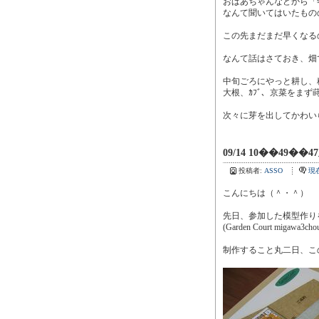
おばあちゃんなどから「
なんて聞いてはいたもの
この先まだまだ早くなる
なんて話はさておき、畑
中旬ごろにやっと耕し、
大根、ｶﾌﾞ、京菜をまず
次々に芽を出してかわい
09/14 10��49��4
投稿者:
ASSO
現
こんにちは（＾・＾）
先日、参加した模型作り
(Garden Court mi
制作すること丸二日、こ