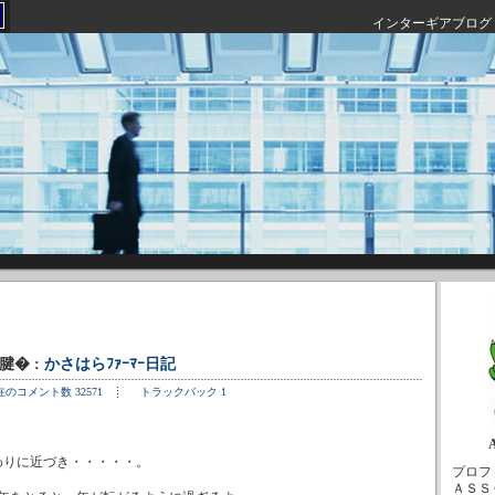
インターギアブログ
4腱� :
かさはらﾌｧｰﾏｰ日記
在のコメント数 32571
トラックバック 1
わりに近づき・・・・・。
プロフ
ＡＳＳ