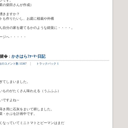
ジです。
業の柴田さんが作成）
湧きますか？
トも作りたいし、お庭に植栽や外構
ん自分の家を建てるかのような錯覚に・・・・。
ージへ・・・・・
5腱� :
かさはらﾌｧｰﾏｰ日記
在のコメント数 15367
トラックバック 1
ぎてしまいました。
いものがたくさん味わえる（うふふふ）
いですよね～
蒔き用に石灰をまいて耕しました。
菜・かぶを計画中です。
くなっていてミニトマトとピーマンはまだ