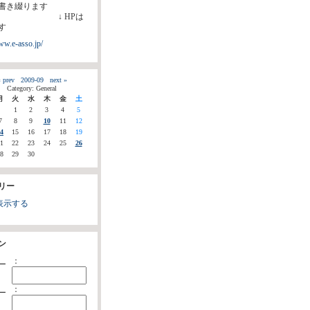
書き綴ります
 HPは
す
ww.e-asso.jp/
 prev
2009-09
next »
Category: General
月
火
水
木
金
土
1
2
3
4
5
7
8
9
10
11
12
4
15
16
17
18
19
1
22
23
24
25
26
8
29
30
リー
表示する
ン
：
ー
：
ー