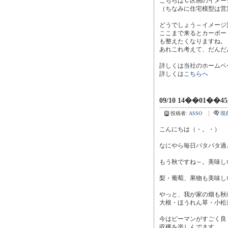
こちらはＣ区画のイメー
（ちなみに住宅模型は営
どうでしょう～イメージ
ここまで来るとカーポー
も整えたくなりますね。
あれこれ考えて、だんだ
詳しくは当社のホームペ
詳しくは
こちらへ
09/10 14��01��4
投稿者:
ASSO
現
こんにちは（・。・）
なにやら毎日バタバタ過
もう秋ですね～。美味し
梨・葡萄、果物も美味し
やっと、我が家の畑も秋
大根・ほうれん草・小松
今はピーマンがすごく良
収穫を楽しんでます。