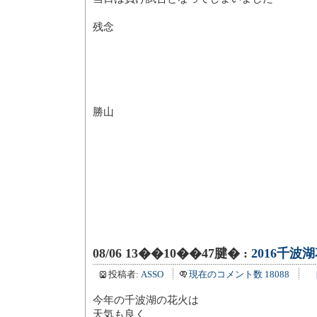
残念
勝山
08/06 13��10��47腱� :
2016千波
投稿者:
ASSO
現在のコメント数 18088
今年の千波湖の花火は
天気も良く