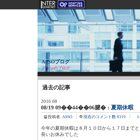
ASSOブログ
アッソのブログ
過去の記事
2016 08
08/19 09��44��06腱� :
夏期休暇
投稿者:
ASSO
現在のコメント数 8319
ト
今年の夏期休暇は８月１０日から１７日までと
長いお休みでした