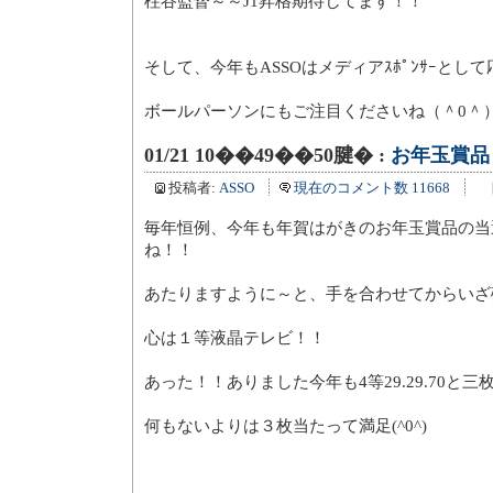
柱谷監督～～J1昇格期待してます！！
そして、今年もASSOはメディアｽﾎﾟﾝｻｰとし
ボールパーソンにもご注目くださいね（＾0＾
01/21 10��49��50腱� :
お年玉賞品
投稿者:
ASSO
現在のコメント数 11668
毎年恒例、今年も年賀はがきのお年玉賞品の当
ね！！
あたりますように～と、手を合わせてからいざ
心は１等液晶テレビ！！
あった！！ありました今年も4等29.29.70と三
何もないよりは３枚当たって満足(^0^)