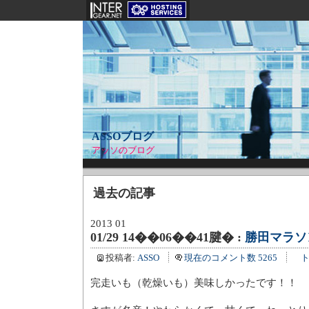
ASSOブログ
アッソのブログ
過去の記事
2013 01
01/29 14��06��41腱� :
勝田マラソ
投稿者:
ASSO
現在のコメント数 5265
ト
完走いも（乾燥いも）美味しかったです！！